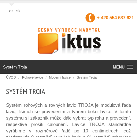
cz
sk
+ 420 554 637 621
MENU
Systém Troja
ÚVOD
Rohové lavice
Moderní lavice
Systém Troja
Úvod
SYSTÉM TROJA
Produkty
Systém rohových a rovných lavic TROJA je modulová řada
lavic, lišících se provedením a tvarem boku lavice. V tomto
O firmě
systému si zákazník může dále vybrat typ rohu a provedení,
respektive prošití čalounění. Lavice TROJA standardně
Projekty EU
vyrábíme v rozměrové řadě po 10 centimetrech, což