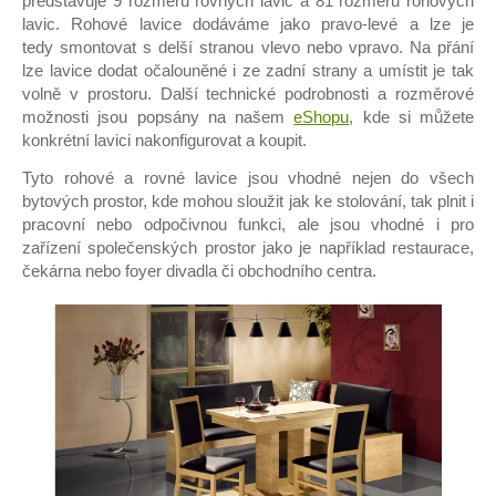
představuje 9 rozměrů rovných lavic a 81 rozměrů rohových
Prodejny
lavic. Rohové lavice dodáváme jako pravo-levé a lze je
tedy smontovat s delší stranou vlevo nebo vpravo. Na přání
lze lavice dodat očalouněné i ze zadní strany a umístit je tak
Pro partnery
volně v prostoru. Další technické podrobnosti a rozměrové
možnosti jsou popsány na našem
eShopu
, kde si můžete
Kontakt
konkrétní lavici nakonfigurovat a koupit.
Tyto rohové a rovné lavice jsou vhodné nejen do všech
Zaměstnání
bytových prostor, kde mohou sloužit jak ke stolování, tak plnit i
pracovní nebo odpočivnou funkci, ale jsou vhodné i pro
Eshop
zařízení společenských prostor jako je například restaurace,
čekárna nebo foyer divadla či obchodního centra.