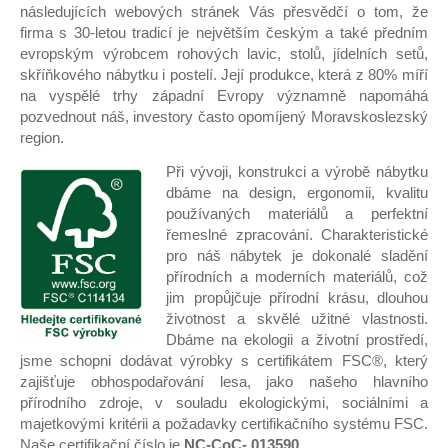
následujících webových stránek Vás přesvědčí o tom, že
firma s 30-letou tradicí je největším českým a také předním
evropským výrobcem rohových lavic, stolů, jídelních setů,
skříňkového nábytku i postelí. Její produkce, která z 80% míří
na vyspělé trhy západní Evropy významně napomáhá
pozvednout náš, investory často opomíjený Moravskoslezský
region.
Při vývoji, konstrukci a výrobě nábytku
dbáme na design, ergonomii, kvalitu
používaných materiálů a perfektní
řemeslné zpracování. Charakteristické
pro náš nábytek je dokonalé sladění
přírodních a moderních materiálů, což
jim propůjčuje přírodní krásu, dlouhou
životnost a skvělé užitné vlastnosti.
Dbáme na ekologii a životní prostředí,
jsme schopni dodávat výrobky s certifikátem FSC®, který
zajišťuje obhospodařování lesa, jako našeho hlavního
přírodního zdroje, v souladu ekologickými, sociálními a
majetkovými kritérii a požadavky certifikačního systému FSC.
Naše certifikační číslo je
NC-CoC- 013590
.