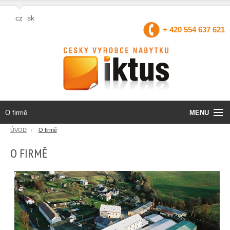
cz
sk
+ 420 554 637 621
MENU
O firmě
ÚVOD
O firmě
Úvod
O FIRMĚ
Produkty
O firmě
Projekty EU