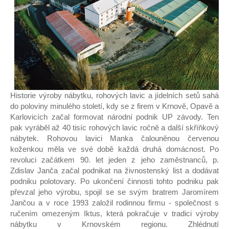
Prodejny
Pro partnery
Kontakt
Zaměstnání
Historie výroby nábytku, rohových lavic a jídelních setů sahá
do poloviny minulého století, kdy se z firem v Krnově, Opavě a
Eshop
Karlovicích začal formovat národní podnik UP závody. Ten
pak vyráběl až 40 tisíc rohových lavic ročně a další skříňkový
nábytek. Rohovou lavici Manka čalouněnou červenou
koženkou měla ve své době každá druhá domácnost. Po
revoluci začátkem 90. let jeden z jeho zaměstnanců, p.
Zdislav Janča začal podnikat na živnostenský list a dodávat
podniku polotovary. Po ukončení činnosti tohto podniku pak
převzal jeho výrobu, spojil se se svým bratrem Jaromírem
Jančou a v roce 1993 založil rodinnou firmu - společnost s
ručením omezeným Iktus, která pokračuje v tradici výroby
nábytku v Krnovském regionu. Zhlédnutí