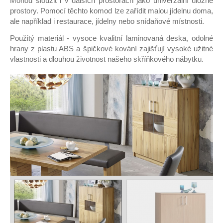
Mohou sloužit i v dalších prostorách jako univerzální úložné
Prodejny
prostory. Pomocí těchto komod lze zařídit malou jídelnu doma,
ale například i restaurace, jídelny nebo snídaňové místnosti.
Pro partnery
Použitý materiál - vysoce kvalitní laminovaná deska, odolné
hrany z plastu ABS a špičkové kování zajišťují vysoké užitné
Kontakt
vlastnosti a dlouhou životnost našeho skříňkového nábytku.
Zaměstnání
Eshop