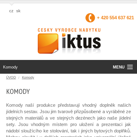
cz
sk
+ 420 554 637 621
MENU
Komody
ÚVOD
Komody
Úvod
KOMODY
Produkty
Komody naší produkce představují vhodný doplněk našich
jídelních sestav. Jsou jim tvarově přizpůsobené a vyráběné ze
O firmě
stejných materiálů a ve stejných dezénech jako naše jídelní
sety. Jsou vhodným místem pro uložení a prezentaci jak
Projekty EU
nádobí sloužícího ke stolování, tak i jiných bytových doplňků.